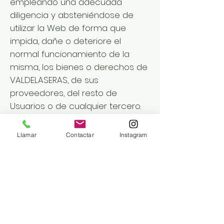
empleando una adecuada
diligencia y absteniéndose de
utilizar la Web de forma que
impida, dañe o deteriore el
normal funcionamiento de la
misma, los bienes o derechos de
VALDELASERAS, de sus
proveedores, del resto de
Usuarios o de cualquier tercero.
4.2. El Usuario se obliga, en la
Llamar
Contactar
Instagram
utilización del Web, así como en
el uso de los servicios a:
a) En el caso de registrarse, el
Usuario se obliga a proporcionar
de forma veraz sus datos y a
mantenerlos actualizados.
b) No introducir, almacenar o