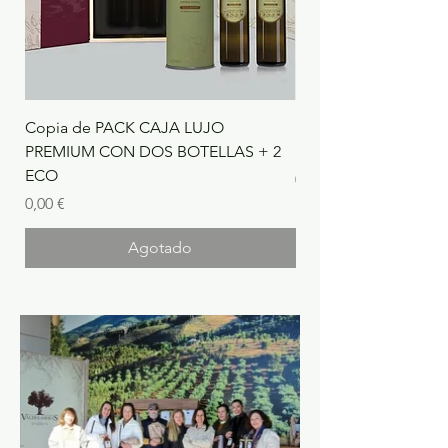
Copia de PACK CAJA LUJO
BOTELLA DE 500ml 
PREMIUM CON DOS BOTELLAS + 2
PREMIUM
ECO
Precio
0,00 €
Precio
0,00 €
Agotado