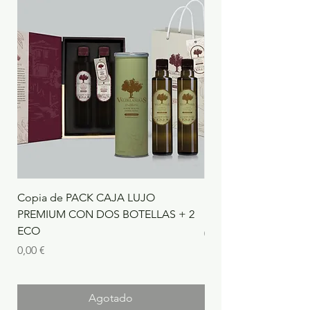
Copia de PACK CAJA LUJO
BOTELLA DE 500ml 
PREMIUM CON DOS BOTELLAS + 2
PREMIUM
ECO
Precio
0,00 €
Precio
0,00 €
Agotado